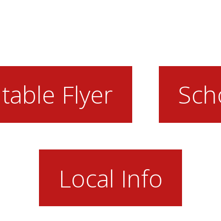
table Flyer
Sch
Local Info